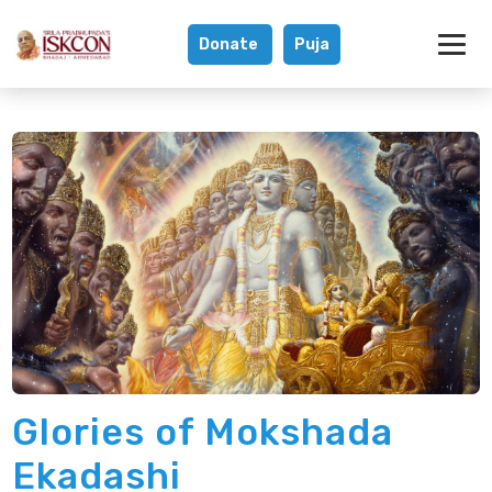
Donate
Puja
Glories of Moksh
Glories of Mokshada
Ekadashi