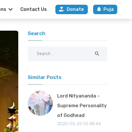
ons
Contact Us
Donate
Puja
Search
Similar Posts
Lord Nityananda -
Supreme Personality
of Godhead
2020-05-25 05:48:44