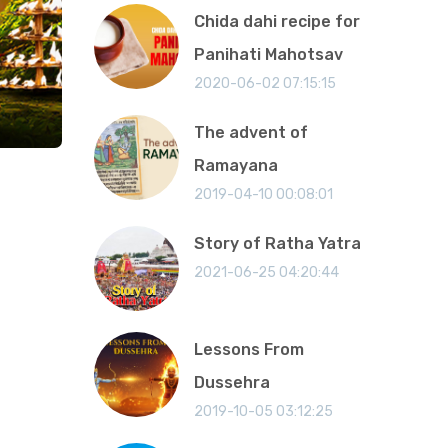
Chida dahi recipe for
Panihati Mahotsav
2020-06-02 07:15:15
The advent of
Ramayana
2019-04-10 00:08:01
Story of Ratha Yatra
2021-06-25 04:20:44
Lessons From
Dussehra
2019-10-05 03:12:25