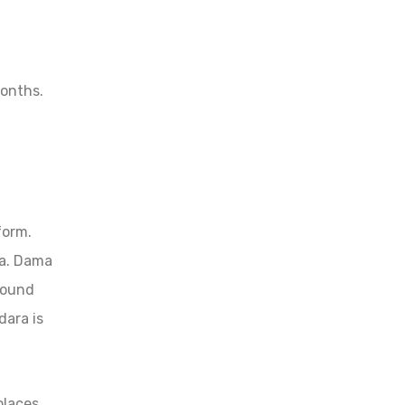
months.
form.
da. Dama
bound
dara is
 places