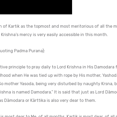
h of Kartik as the topmost and most meritorious of all the 
Krishna’s mercy is very easily accessible in this month.
(quoting Padma Purana):
tive principle to pray daily to Lord Krishna in His Damodara 
ldhood when He was tied up with rope by His mother, Yasho
So mother Yasoda, being very disturbed by naughty Krsna, 
shna is named Damodara.” It is said that just as Lord Dāmo
s Dāmodara or Kārttika is also very dear to them.
is most dear to Me, of all months, Kartik is most dear, of all