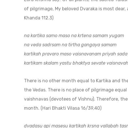
of pilgrimage, My beloved Dvaraka is most dear, 
Khanda 112.3)
na kartika samo maso na krtena samam yugam
na veda sadrsam na tirtha gangaya samam
kartikah pravaro maso vaisnavanam priyah sada
kartikam skalam yastu bhaktya sevate vaisnava
There is no other month equal to Kartika and the
the Vedas. There is no place of pilgrimage equal 
vaishnavas (devotees of Vishnu). Therefore, the
month. (Hari Bhakti Vilasa 16/39,40)
dvadasu api masesu kartikah krsna vallabah tas