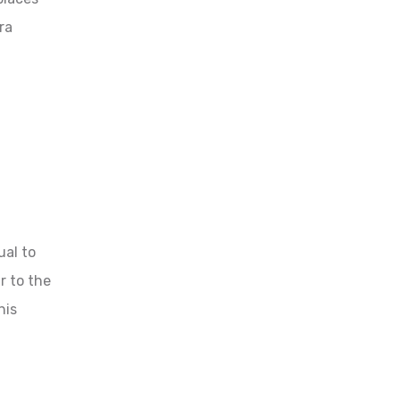
ra
ual to
r to the
his