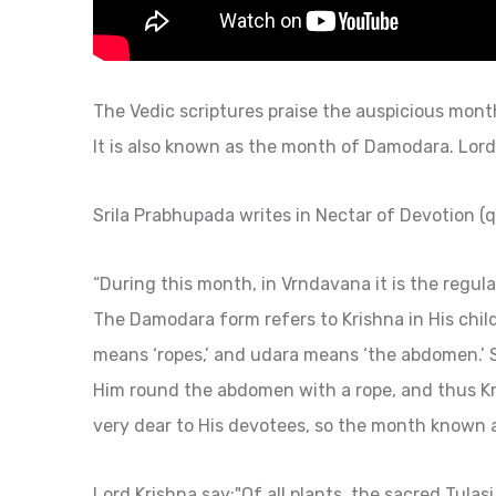
The Vedic scriptures praise the auspicious mont
It is also known as the month of Damodara. Lord 
Srila Prabhupada writes in Nectar of Devotion 
“During this month, in Vrndavana it is the regula
The Damodara form refers to Krishna in His chi
means ‘ropes,’ and udara means ‘the abdomen.’ 
Him round the abdomen with a rope, and thus Kri
very dear to His devotees, so the month known a
Lord Krishna say:"Of all plants, the sacred Tulasi 