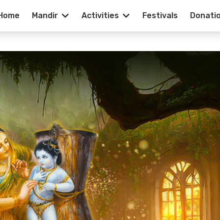
Home
Mandir
Activities
Festivals
Donati
k Month