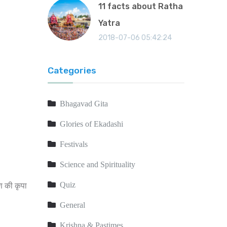
11 facts about Ratha
Yatra
2018-07-06 05:42:24
Categories
Bhagavad Gita
Glories of Ekadashi
Festivals
Science and Spirituality
Quiz
्ण की कृपा
General
Krishna & Pastimes